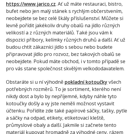
https://www.jarico.cz
. Ať už máte restauraci, bistro,
bufet nebo jen malý stánek s rychlým občerstvením,
neobejdete se bez celé škály příslušenství. Můžete si
levně pořídit jakékoliv druhy obalů na jídlo různých
velikostí a z různých materiálů. Také jsou vám k
dispozici příbory, kelímky různých druhů a další. Ať už
budou chtít zákazníci jídlo s sebou nebo budete
připravovat jídlo pro rozvoz, bez takových obalů se
neobejdete. Pokud máte obchod, i v tomto případě se
pro vás stane společnost skvělým velkododavatelem.
Obstaráte si u ní výhodně
pokladní kotoučky
všech
potřebných rozměrů. To je sortiment, kterého není
nikdy dost a bylo by nepříjemné, kdyby náhle tyto
kotoučky došly a vy jste neměli možnost vystavit
účtenku. Pořídíte zde také papírové sáčky, tašky, pytle
a sáčky na odpad, etikety, etiketovací kleště,
průmyslové obaly a další. Jakmile si začnete tento
materiál kupovat hromadně za výhodné ceny, rázem