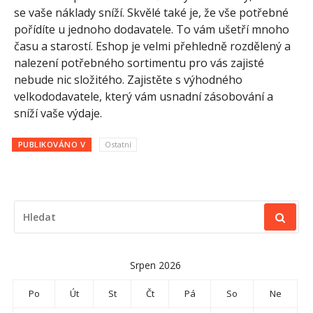
se vaše náklady sníží. Skvělé také je, že vše potřebné
pořídíte u jednoho dodavatele. To vám ušetří mnoho
času a starostí. Eshop je velmi přehledně rozdělený a
nalezení potřebného sortimentu pro vás zajisté
nebude nic složitého. Zajistěte s výhodného
velkododavatele, který vám usnadní zásobování a
sníží vaše výdaje.
PUBLIKOVÁNO V
Ostatní
HLEDAT:
Srpen 2026
Po
Út
St
Čt
Pá
So
Ne