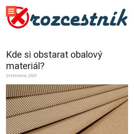
Přeskočit
na
obsah
Kde si obstarat obalový
materiál?
24 července, 2023