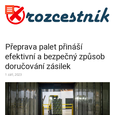
Přeskočit
na
obsah
Přeprava palet přináší
efektivní a bezpečný způsob
doručování zásilek
1 září, 2023