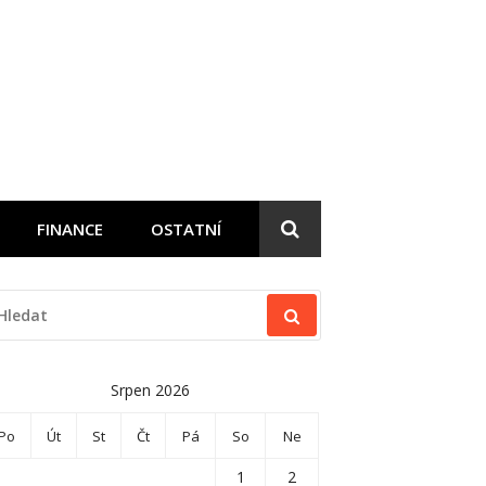
FINANCE
OSTATNÍ
EDAT:
Srpen 2026
Po
Út
St
Čt
Pá
So
Ne
1
2