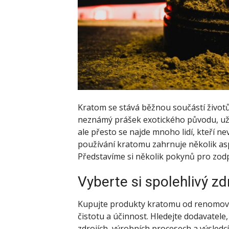
Kratom se stává běžnou součástí životů s
neznámý prášek exotického původu, už je
ale přesto se najde mnoho lidí, kteří ne
používání kratomu zahrnuje několik asp
Představíme si několik pokynů pro zo
Vyberte si spolehlivý zd
Kupujte produkty kratomu od renomovaný
čistotu a účinnost. Hledejte dodavatele
zdrojích, výrobních procesech a výsledcí