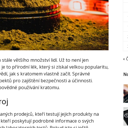
« 
tále většího množství lidí. Už to není jen
 to přírodní lék, který si získal velkou popularitu,
vědí, jak s kratomem vlastně začít. Správné
N
ektů pro zajištění bezpečnosti a účinnosti.
dpovědné používání kratomu.
roj
ch prodejců, kteří testují jejich produkty na
, kteří poskytují podrobné informace o svých
ch laboratorních testů. Pokud jste si ještě