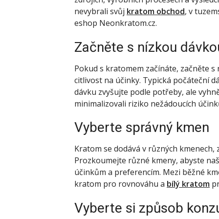
nevybrali svůj
kratom obchod
, v tuzem
eshop Neonkratom.cz.
Začněte s nízkou dávko
Pokud s kratomem začínáte, začněte s n
citlivost na účinky. Typická počáteční
dávku zvyšujte podle potřeby, ale vyh
minimalizovali riziko nežádoucích účink
Vyberte správný kmen
Kratom se dodává v různých kmenech, z
Prozkoumejte různé kmeny, abyste naš
účinkům a preferencím. Mezi běžné kme
kratom pro rovnováhu a
bílý kratom
pr
Vyberte si způsob kon