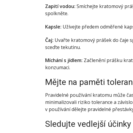
Zapití vodou:
Smíchejte kratomový práš
spolkněte.
Kapsle:
Užívejte předem odměřené kaps
Čaj:
Uvařte kratomový prášek do čaje s
sceďte tekutinu.
Míchání s jídlem:
Začlenění prášku krat
konzumaci.
Mějte na paměti toleranc
Pravidelné používání kratomu může časem
minimalizovali riziko tolerance a závi
v používání dělejte pravidelné přestávky
Sledujte vedlejší účinky