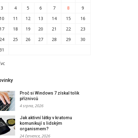
3
4
5
6
7
8
9
10
11
12
13
14
15
16
17
18
19
20
21
22
23
24
25
26
27
28
29
30
31
Čvc
ovinky
Proč si Windows 7 získal tolik
příznivců
4 srpna, 2026
Jak aktivní látky v kratomu
komunikují s lidským
organismem?
24 července, 2026