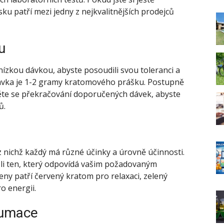
sku patří mezi jedny z nejkvalitnějších prodejců
u
ízkou dávkou, abyste posoudili svou toleranci a
 dávka je 1-2 gramy kratomového prášku. Postupně
něte se překračování doporučených dávek, abyste
ů.
 nichž každý má různé účinky a úrovně účinnosti.
li ten, který odpovídá vašim požadovaným
ny patří červený kratom pro relaxaci, zelený
o energii.
zumace