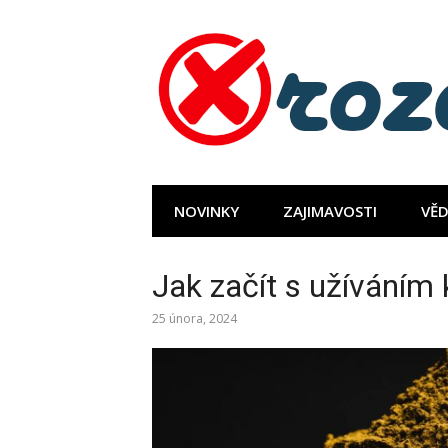
Přeskočit
na
obsah
NOVINKY
ZAJIMAVOSTI
VĚD
Jak začít s užíváním
25 února, 2024